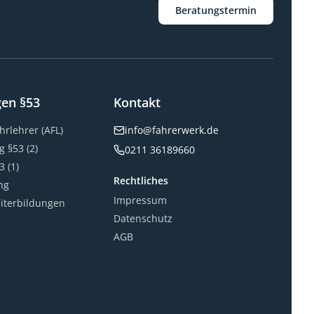
Beratungstermin
gen §53
Kontakt
rlehrer (AFL)
info@fahrerwerk.de
g §53 (2)
0211 36189660
3 (1)
Rechtliches
ng
Impressum
eiterbildungen
Datenschutz
AGB