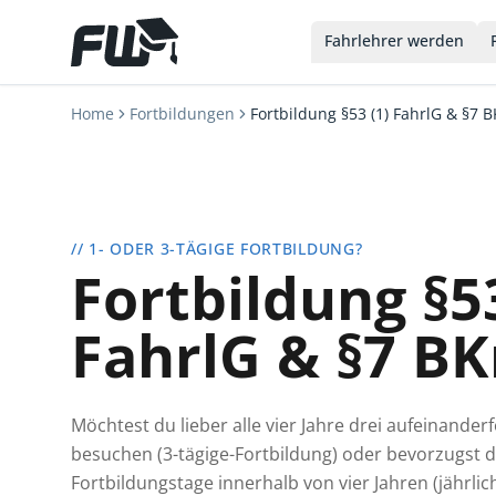
Fahrlehrer werden
Kundenbewertungen und Erfahrungen zu
FahrerWerk
Home
Fortbildungen
Fortbildung §53 (1) FahrlG & §7 
SEHR GUT
100%
SEHR GUT
Empfehlungen auf
FahrerWerk
ProvenExpert.com
4,77 / 5,00
167 Kundenbewertungen
Authentizität
153
14
30.07.2026
// 1- ODER 3-TÄGIGE FORTBILDUNG?
Bewertungen von 3
Bewertungen auf
Fortbildung §53
anderen Quellen
ProvenExpert.com
FahrlG & §7 B
Blick aufs ProvenExpert-Profil werfen
J.
5,00
Abwechslungsreiche, kompetente Dozenten,
Möchtest du lieber alle vier Jahre drei aufeinande
Mein Kurs war in Recklinghausen. Der
besuchen (3-tägige-Fortbildung) oder bevorzugst d
Standort nah am HBF gelegen i...
Fortbildungstage innerhalb von vier Jahren (jährlic