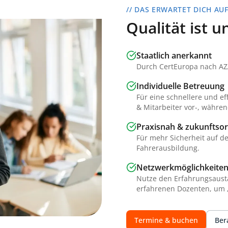
// DAS ERWARTET DICH AU
Qualität ist 
Staatlich anerkannt
Durch CertEuropa nach AZAV
Individuelle Betreuung
Für eine schnellere und ef
& Mitarbeiter vor-, währe
Praxisnah & zukunftsor
Für mehr Sicherheit auf d
Fahrerausbildung.
Netzwerkmöglichkeite
Nutze den Erfahrungsaust
erfahrenen Dozenten, um „
Termine & buchen
Ber