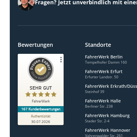
Fragen? Jetzt unverbindlich mit ein
Bewertungen
Standorte
FahrerWerk Berlin
Tempelhofer Damm 160
FahrerWerk Erfurt
Kundenbewertungen und Erfahrungen zu
FahrerWerk
Erfurter Landstr. 50
FahrerWerk Erkrath/Düss
SEHR GUT
100%
SEHR GUT
Steinhof 39
Empfehlungen auf
FahrerWerk Halle
FahrerWerk
ProvenExpert.com
4,77 / 5,00
Berliner Str. 238
167 Kundenbewertungen
FahrerWerk Hamburg
Authentizität
153
14
Stader Str. 2-4
30.07.2026
Bewertungen von 3
Bewertungen auf
FahrerWerk Hannover
anderen Quellen
ProvenExpert.com
Vahrenwalder Str. 261